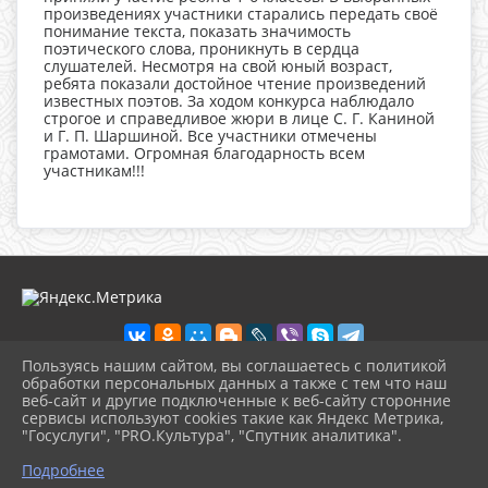
произведениях участники старались передать своё
понимание текста, показать значимость
поэтического слова, проникнуть в сердца
слушателей. Несмотря на свой юный возраст,
ребята показали достойное чтение произведений
известных поэтов. За ходом конкурса наблюдало
строгое и справедливое жюри в лице С. Г. Каниной
и Г. П. Шаршиной. Все участники отмечены
грамотами. Огромная благодарность всем
участникам!!!
Пользуясь нашим сайтом, вы соглашаетесь с политикой
обработки персональных данных а также с тем что наш
веб-сайт и другие подключенные к веб-сайту сторонние
2026 г. dkdiv.gelendzhik-kult.ru
сервисы используют cookies такие как Яндекс Метрика,
Вход
"Госуслуги", "PRO.Культура", "Спутник аналитика".
Карта сайта
^
Политика обработки персональных данных
Подробнее