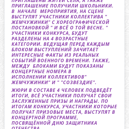
ПРИГЛАШЕНЫ ЖИТЕИ СЕЛА, А ТАКЖЕ
ПРИГЛАШЕНИЕ ПОЛУЧИЛИ ШКОЛЬНИКИ.
В НАЧАЛЕ МЕРОПРИЯТИЯ, НА СЦЕНЕ
ВЫСТУПЯТ УЧАСТНИКИ КОЛЛЕКТИВА "
ЖЕМЧУЖИНКИ" С ХОРЕОГРАФИЧЕСКОЙ
ПОСТАНОВКОЙ " И ВСЁ О ТОЙ ВЕСНЕ. "
УЧАСТНИКИ КОНКУРСА, БУДУТ
РАЗДЕЛЕНЫ НА 4 ВОЗРАСТНЫЕ
КАТЕГОРИИ. ВЕДУЩАЯ ПЕРЕД КАЖДЫМ
БЛОКОМ ВЫСТУПЛЕНИЙ ЗАЧИТАЕТ
ИНТЕРЕСНЫЕ ФАКТЫ ИЗ РЕАЛЬНЫХ
СОБЫТИЙ ВОЕННОГО ВРЕМЕНИ. ТАКЖЕ,
МЕЖДУ БЛОКАМИ БУДУТ ПОКАЗАНЫ
КОНЦЕРТНЫЕ НОМЕРА В
ИСПОЛНЕНИИ КОЛЛЕКТИВОВ"
ЖЕМЧУЖИНКИ" И " "СОЗВЕЗДИЕ".
ЖЮРИ В СОСТАВЕ 4 ЧЕЛОВЕК ПОДВЕДЁТ
ИТОГИ, ВСЁ УЧАСТНИКИ ПОЛУЧАТ СВОИ
ЗАСЛУЖЕННЫЕ ПРИЗЫ И НАГРАДЫ. ПО
ИТОГАМ КОНКУРСА, УЧАСТНИКИ КОТОРЫЕ
ПОЛУЧАТ ПРИЗОВЫЕ МЕСТА, ВЫСТУПЯТ В
КОНЦЕРТНОЙ ПРОГРАММЕ,
ПОСВЯЩЁННОЙ ДНЮ ЗАЩИТНИКА
ОТЕЧЕСТВА.