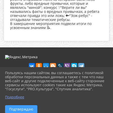
фрукты, либо вредные привычки, которые и
являлись "миной"; конкурс ❔"Верите ли вы"
назывались факты о вредных привычках, а ребята
отвечали правда это или ложь; 🔑"Зож-ребус" -
отгадывали тематические ребусы.
В завершение мероприятия подвели итоги по
усвоенным знаниям 📝.
Пользуясь нашим сайтом, вы соглашаетесь с политикой
обработки персональных данных а также с тем что наш
веб-сайт и другие подключенные к веб-сайту сторонние
2026 г. dkdiv.gelendzhik-kult.ru
сервисы используют cookies такие как Яндекс Метрика,
Вход
"Госуслуги", "PRO.Культура", "Спутник аналитика".
Карта сайта
^
Политика обработки персональных данных
Подробнее
Сделано на KubCMS
Разработка и поддержка
Подтверждаю