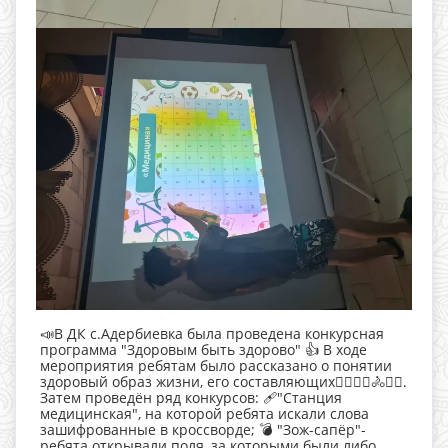
📣В ДК с.Адербиевка была проведена конкурсная
программа "Здоровым быть здорово" 👍 В ходе
мероприятия ребятам было рассказано о понятии
здоровый образ жизни, его составляющих🤸‍♂️🏋‍♂️🚴⛹️‍♀️.
Затем проведён ряд конкурсов: 🩹"Станция
медицинская", на которой ребята искали слова
зашифрованные в кроссворде; 💣 "Зож-сапёр"-
ребята открывали поля, за которыми были либо