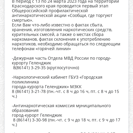
В период с 13 по 24 марта 2023 года на территории
Краснодарского края проводится первый этап
Общероссийской профилактической
антинаркотической акции «Сообщи, где торгуют
смертью».
Если Вам что-либо известно о фактах сбыта,
хранения, изготовления наркотических средств,
курительных смесей, а также о местах сбора
наркоманов, фактах склонения к употреблению
наркотиков, необходимо обращаться по следующим
телефонам «горячей линии»
-Дежурная часть Отдела МВД России по городу-
курорту Геленджик
8(86141) 3-29-35 (круглосуточно)
-Наркологический кабинет ГБУЗ «Городская
поликлиника
города-курорта Геленджик» МЗКК
8 (86141) 3-21-78 (пн.-чт. с 8 ч до 16 ч, пт. с 8 ч до 15
ч.)
-Антинаркотическая комиссия муниципального
образования
город-курорт Геленджик
8 (86141) 3-30-98 (пн.-чт. с 9 ч до 18 ч, пт. с 9 ч до 17
ч.)