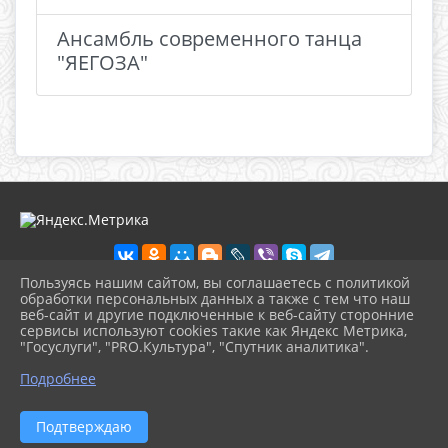
Ансамбль современного танца
"ЯЕГОЗА"
Пользуясь нашим сайтом, вы соглашаетесь с политикой
обработки персональных данных а также с тем что наш
веб-сайт и другие подключенные к веб-сайту сторонние
2026 г. dkdiv.gelendzhik-kult.ru
сервисы используют cookies такие как Яндекс Метрика,
Вход
"Госуслуги", "PRO.Культура", "Спутник аналитика".
Карта сайта
^
Политика обработки персональных данных
Подробнее
Сделано на KubCMS
Разработка и поддержка
Подтверждаю