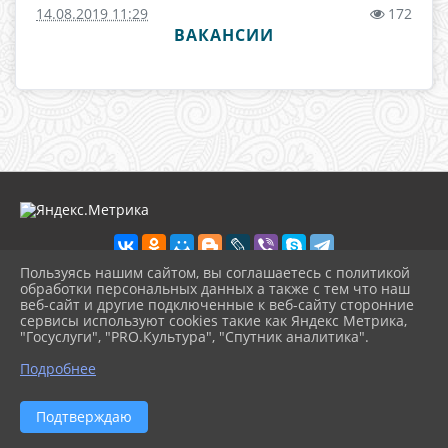
14.08.2019 11:29
172
ВАКАНСИИ
Пользуясь нашим сайтом, вы соглашаетесь с политикой
обработки персональных данных а также с тем что наш
веб-сайт и другие подключенные к веб-сайту сторонние
2026 г. dkdiv.gelendzhik-kult.ru
сервисы используют cookies такие как Яндекс Метрика,
Вход
"Госуслуги", "PRO.Культура", "Спутник аналитика".
Карта сайта
^
Политика обработки персональных данных
Подробнее
Сделано на KubCMS
Разработка и поддержка
Подтверждаю