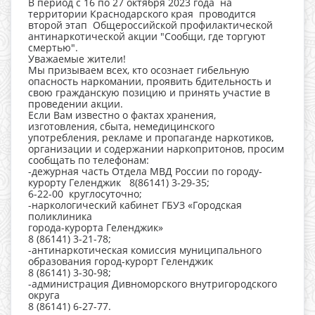
В период с 16 по 27 октября 2023 года на
территории Краснодарского края проводится
второй этап Общероссийской профилактической
антинаркотической акции "Сообщи, где торгуют
смертью".
Уважаемые жители!
Мы призываем всех, кто осознает гибельную
опасность наркомании, проявить бдительность и
свою гражданскую позицию и принять участие в
проведении акции.
Если Вам известно о фактах хранения,
изготовления, сбыта, немедицинского
употребления, рекламе и пропаганде наркотиков,
организации и содержании наркопритонов, просим
сообщать по телефонам:
-дежурная часть Отдела МВД России по городу-
курорту Геленджик 8(86141) 3-29-35;
6-22-00 круглосуточно;
-наркологический кабинет ГБУЗ «Городская
поликлиника
города-курорта Геленджик»
8 (86141) 3-21-78;
-антинаркотическая комиссия муниципального
образования город-курорт Геленджик
8 (86141) 3-30-98;
-администрация Дивноморского внутригородского
округа
8 (86141) 6-27-77.