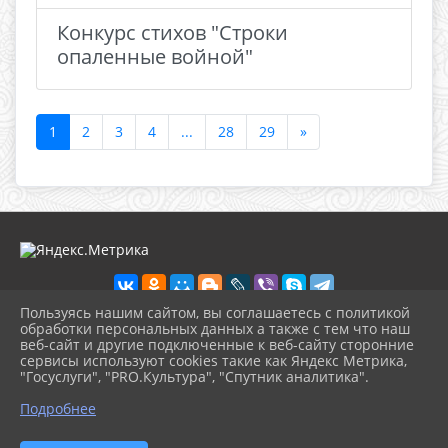
Конкурс стихов "Строки
опаленные войной"
1
2
3
4
...
28
29
»
Пользуясь нашим сайтом, вы соглашаетесь с политикой
обработки персональных данных а также с тем что наш
веб-сайт и другие подключенные к веб-сайту сторонние
2026 г. dkdiv.gelendzhik-kult.ru
сервисы используют cookies такие как Яндекс Метрика,
Вход
"Госуслуги", "PRO.Культура", "Спутник аналитика".
Карта сайта
^
Политика обработки персональных данных
Подробнее
Сделано на KubCMS