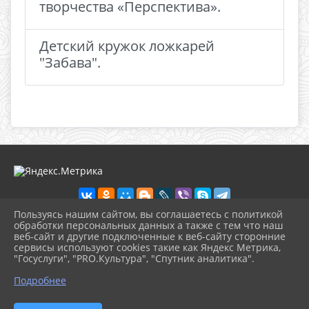
творчества «Перспектива».
Детский кружок ложкарей
"Забава".
Пользуясь нашим сайтом, вы соглашаетесь с политикой
обработки персональных данных а также с тем что наш
веб-сайт и другие подключенные к веб-сайту сторонние
2026 г. dkdiv.gelendzhik-kult.ru
сервисы используют cookies такие как Яндекс Метрика,
Вход
"Госуслуги", "PRO.Культура", "Спутник аналитика".
Карта сайта
^
Политика обработки персональных данных
Подробнее
Сделано на KubCMS