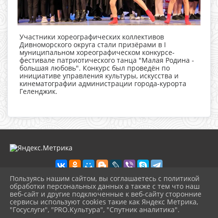
Участники хореографических коллективов
Дивноморского округа стали призёрами в I
муниципальном хореографическом конкурсе-
фестивале патриотического танца "Малая Родина -
большая любовь". Конкурс был проведён по
инициативе управления культуры, искусства и
кинематографии администрации города-курорта
Геленджик.
Пользуясь нашим сайтом, вы соглашаетесь с политикой
обработки персональных данных а также с тем что наш
веб-сайт и другие подключенные к веб-сайту сторонние
2026 г. dkdiv.gelendzhik-kult.ru
сервисы используют cookies такие как Яндекс Метрика,
Вход
"Госуслуги", "PRO.Культура", "Спутник аналитика".
Карта сайта
^