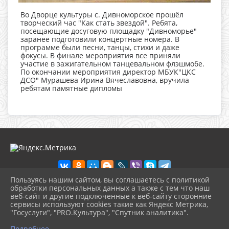
Во Дворце культуры с. Дивноморское прошёл
творческий час "Как стать звездой". Ребята,
посещающие досуговую площадку "Дивноморье"
заранее подготовили концертные номера. В
программе были песни, танцы, стихи и даже
фокусы. В финале мероприятия все приняли
участие в зажигательном танцевальном флэшмобе.
По окончании мероприятия директор МБУК"ЦКС
ДСО" Мурашева Ирина Вячеславовна, вручила
ребятам памятные дипломы
Пользуясь нашим сайтом, вы соглашаетесь с политикой
обработки персональных данных а также с тем что наш
веб-сайт и другие подключенные к веб-сайту сторонние
2026 г. dkdiv.gelendzhik-kult.ru
сервисы используют cookies такие как Яндекс Метрика,
Вход
"Госуслуги", "PRO.Культура", "Спутник аналитика".
Карта сайта
^
Политика обработки персональных данных
Подробнее