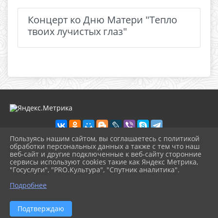
Концерт ко Дню Матери "Тепло
твоих лучистых глаз"
Пользуясь нашим сайтом, вы соглашаетесь с политикой
обработки персональных данных а также с тем что наш
веб-сайт и другие подключенные к веб-сайту сторонние
2026 г. dkdiv.gelendzhik-kult.ru
сервисы используют cookies такие как Яндекс Метрика,
Вход
"Госуслуги", "PRO.Культура", "Спутник аналитика".
Карта сайта
^
Политика обработки персональных данных
Подробнее
Сделано на KubCMS
Разработка и поддержка
Подтверждаю