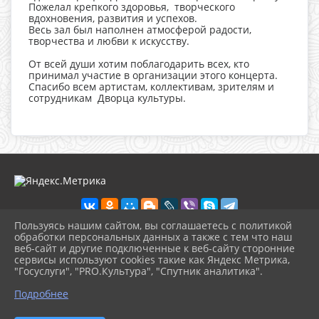
Пожелал крепкого здоровья, творческого
вдохновения, развития и успехов.
Весь зал был наполнен атмосферой радости,
творчества и любви к искусству.
От всей души хотим поблагодарить всех, кто
принимал участие в организации этого концерта.
Спасибо всем артистам, коллективам, зрителям и
сотрудникам Дворца культуры.
Пользуясь нашим сайтом, вы соглашаетесь с политикой
обработки персональных данных а также с тем что наш
веб-сайт и другие подключенные к веб-сайту сторонние
2026 г. dkdiv.gelendzhik-kult.ru
сервисы используют cookies такие как Яндекс Метрика,
Вход
"Госуслуги", "PRO.Культура", "Спутник аналитика".
Карта сайта
^
Политика обработки персональных данных
Подробнее
Сделано на KubCMS