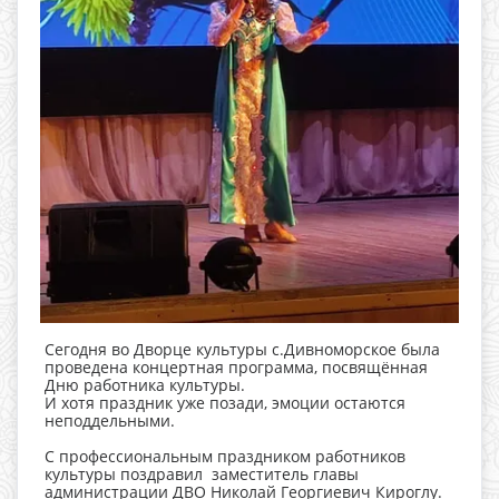
Сегодня во Дворце культуры с.Дивноморское была
проведена концертная программа, посвящённая
Дню работника культуры.
И хотя праздник уже позади, эмоции остаются
неподдельными.
С профессиональным праздником работников
культуры поздравил заместитель главы
администрации ДВО Николай Георгиевич Кироглу.