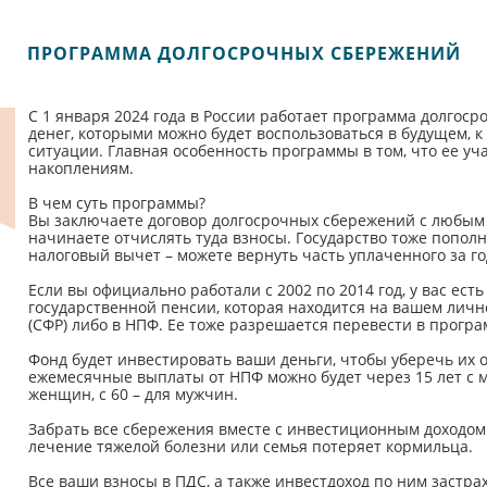
ПРОГРАММА ДОЛГОСРОЧНЫХ СБЕРЕЖЕНИЙ
С 1 января 2024 года в России работает программа долгос
денег, которыми можно будет воспользоваться в будущем, 
ситуации. Главная особенность программы в том, что ее уч
накоплениям.
В чем суть программы?
Вы заключаете договор долгосрочных сбережений с любым
начинаете отчислять туда взносы. Государство тоже пополн
налоговый вычет – можете вернуть часть уплаченного за го
Если вы официально работали с 2002 по 2014 год, у вас ес
государственной пенсии, которая находится на вашем лич
(СФР) либо в НПФ. Ее тоже разрешается перевести в прогр
Фонд будет инвестировать ваши деньги, чтобы уберечь их 
ежемесячные выплаты от НПФ можно будет через 15 лет с м
женщин, с 60 – для мужчин.
Забрать все сбережения вместе с инвестиционным доходом
лечение тяжелой болезни или семья потеряет кормильца.
Все ваши взносы в ПДС, а также инвестдоход по ним застра