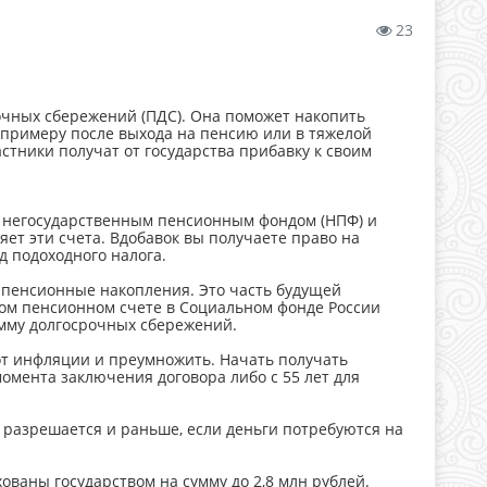
23
рочных сбережений (ПДС). Она поможет накопить
к примеру после выхода на пенсию или в тяжелой
астники получат от государства прибавку к своим
 негосударственным пенсионным фондом (НПФ) и
яет эти счета. Вдобавок вы получаете право на
д подоходного налога.
ть пенсионные накопления. Это часть будущей
ном пенсионном счете в Социальном фонде России
амму долгосрочных сбережений.
от инфляции и преумножить. Начать получать
омента заключения договора либо с 55 лет для
 разрешается и раньше, если деньги потребуются на
хованы государством на сумму до 2,8 млн рублей.