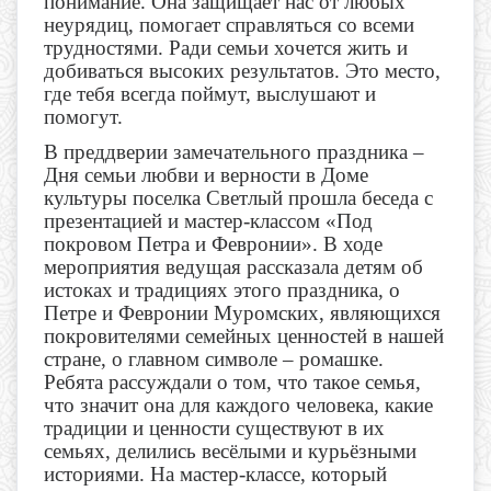
понимание. Она защищает нас от любых
неурядиц, помогает справляться со всеми
трудностями. Ради семьи хочется жить и
добиваться высоких результатов. Это место,
где тебя всегда поймут, выслушают и
помогут.
В преддверии замечательного праздника –
Дня семьи любви и верности в Доме
культуры поселка Светлый прошла беседа с
презентацией и мастер-классом «Под
покровом Петра и Февронии». В ходе
мероприятия ведущая рассказала детям об
истоках и традициях этого праздника, о
Петре и Февронии Муромских, являющихся
покровителями семейных ценностей в нашей
стране, о главном символе – ромашке.
Ребята рассуждали о том, что такое семья,
что значит она для каждого человека, какие
традиции и ценности существуют в их
семьях, делились весёлыми и курьёзными
историями. На мастер-классе, который