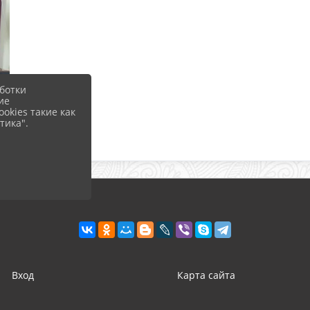
ботки
ие
okies такие как
тика".
Вход
Карта сайта