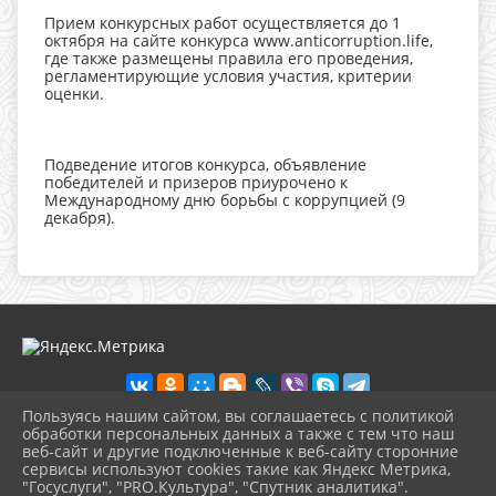
Прием конкурсных работ осуществляется до 1
октября на сайте конкурса www.anticorruption.life,
где также размещены правила его проведения,
регламентирующие условия участия, критерии
оценки.
Подведение итогов конкурса, объявление
победителей и призеров приурочено к
Международному дню борьбы с коррупцией (9
декабря).
Пользуясь нашим сайтом, вы соглашаетесь с политикой
обработки персональных данных а также с тем что наш
веб-сайт и другие подключенные к веб-сайту сторонние
2026 г. dkdiv.gelendzhik-kult.ru
сервисы используют cookies такие как Яндекс Метрика,
Вход
"Госуслуги", "PRO.Культура", "Спутник аналитика".
Карта сайта
^