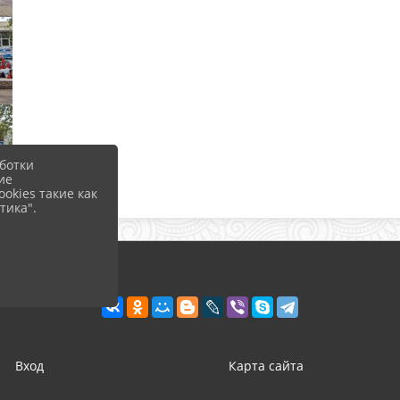
ботки
ие
okies такие как
тика".
Вход
Карта сайта