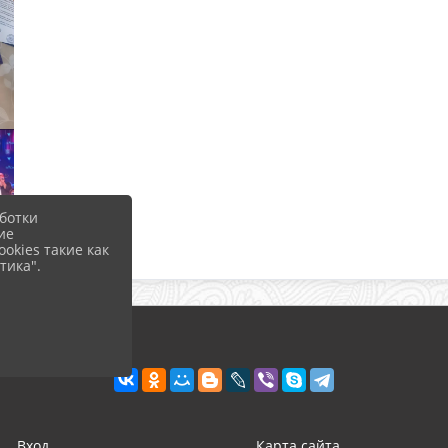
ботки
ие
okies такие как
тика".
Вход
Карта сайта