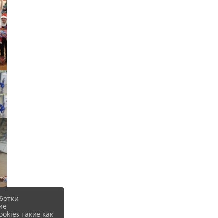
ботки
ие
okies такие как