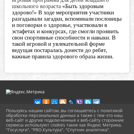
школьного возраста
«Быть здоровым
здорово!» В ходе мероприятия участники
разгадывали загадки, вспоминали пословицы
и поговорки о здоровье, участвовали в
эстафетах и конкурсах, где смогли проявить
свои спортивные способности и навыки. В
такой игровой и увлекательной форме
ведущая постаралась донести до ребят,
важные правила здорового образа жизни.
Пользуясь нашим сайтом, вы соглашаетесь с политикой
обработки персональных данных а также с тем что наш
веб-сайт и другие подключенные к веб-сайту сторонние
2026 г. dkdiv.gelendzhik-kult.ru
сервисы используют cookies такие как Яндекс Метрика,
Вход
"Госуслуги", "PRO.Культура", "Спутник аналитика".
Карта сайта
^