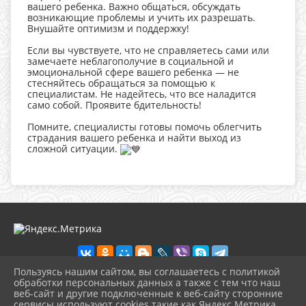
вашего ребенка. Важно общаться, обсуждать
возникающие проблемы и учить их разрешать.
Внушайте оптимизм и поддержку!
Если вы чувствуете, что не справляетесь сами или
замечаете неблагополучие в социальной и
эмоциональной сфере вашего ребенка — не
стесняйтесь обращаться за помощью к
специалистам. Не надейтесь, что все наладится
само собой. Проявите бдительность!
Помните, специалисты готовы помочь облегчить
страдания вашего ребенка и найти выход из
сложной ситуации.
Пользуясь нашим сайтом, вы соглашаетесь с политикой
обработки персональных данных а также с тем что наш
веб-сайт и другие подключенные к веб-сайту сторонние
2026 г. dkdiv.gelendzhik-kult.ru
сервисы используют cookies такие как Яндекс Метрика,