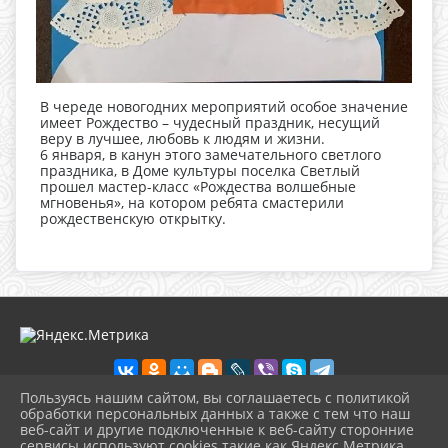
В череде новогодних мероприятий особое значение
имеет Рождество – чудесный праздник, несущий
веру в лучшее, любовь к людям и жизни.
6 января, в канун этого замечательного светлого
праздника, в Доме культуры поселка Светлый
прошел мастер-класс «Рождества волшебные
мгновенья», на котором ребята смастерили
рождественскую открытку.
Пользуясь нашим сайтом, вы соглашаетесь с политикой
обработки персональных данных а также с тем что наш
веб-сайт и другие подключенные к веб-сайту сторонние
2026 г. dkdiv.gelendzhik-kult.ru
сервисы используют cookies такие как Яндекс Метрика,